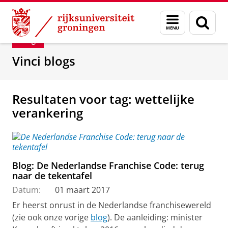
Skip
Skip
Department of Innovation Management & Str
Menu
Zoek
to
to
en
Content
Navigation
Blog
zoeken
Vinci blogs
Resultaten voor tag: wettelijke
verankering
Blog: De Nederlandse Franchise Code: terug
naar de tekentafel
Datum:
01 maart 2017
Er heerst onrust in de Nederlandse franchisewereld
(zie ook onze vorige
blog
). De aanleiding: minister