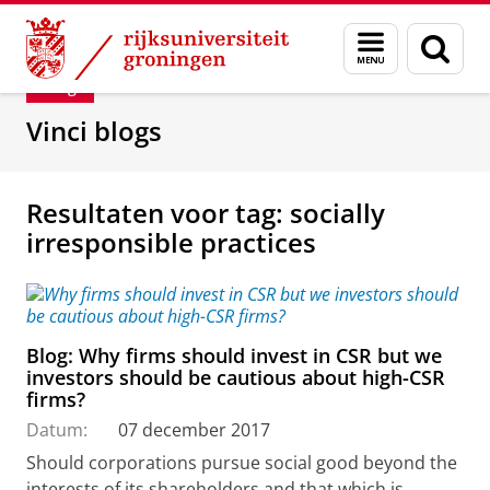
Skip
Skip
Department of Innovation Management & Str
Menu
Zoek
to
to
en
Content
Navigation
Blog
zoeken
Vinci blogs
Resultaten voor tag: socially
irresponsible practices
Blog: Why firms should invest in CSR but we
investors should be cautious about high-CSR
firms?
Datum:
07 december 2017
Should corporations pursue social good beyond the
interests of its shareholders and that which is