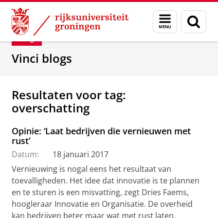
Skip
Skip
Department of Innovation Management & Str
Menu
Zoek
to
to
en
Content
Navigation
Blog
zoeken
Vinci blogs
Resultaten voor tag:
overschatting
Opinie: ‘Laat bedrijven die vernieuwen met
rust’
Datum:
18 januari 2017
Vernieuwing is nogal eens het resultaat van
toevalligheden. Het idee dat innovatie is te plannen
en te sturen is een misvatting, zegt Dries Faems,
hoogleraar Innovatie en Organisatie. De overheid
kan bedrijven beter maar wat met rust laten.