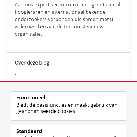
Aan ons expertisecentrum is een groot aantal
hoogleraren en internationaal bekende
onderzoekers verbonden die samen met u
willen werken aan de toekomst van uw
organisatie.
Over deze blog
.
Functioneel
Biedt de basisfuncties en maakt gebruik van
geanonimiseerde cookies.
F
L
R
I
Y
Volg de RUG
a
i
S
n
o
Standaard
c
n
S
s
u