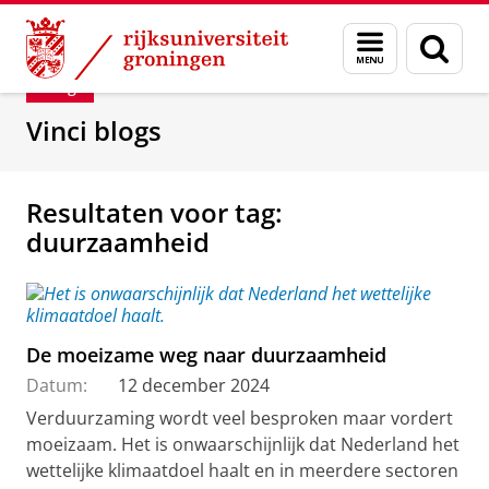
Skip
Skip
Department of Innovation Management & Str
Menu
Zoek
to
to
en
Content
Navigation
Blog
zoeken
Vinci blogs
Resultaten voor tag:
duurzaamheid
De moeizame weg naar duurzaamheid
Datum:
12 december 2024
Verduurzaming wordt veel besproken maar vordert
moeizaam. Het is onwaarschijnlijk dat Nederland het
wettelijke klimaatdoel haalt en in meerdere sectoren