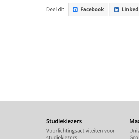
Deel dit
Facebook
Linked
Studiekiezers
Maa
Voorlichtingsactiviteiten voor
Univ
studiekiezers
Gro