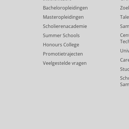
Bacheloropleidingen
Zoe
Masteropleidingen
Tal
Scholierenacademie
Sam
Cen
Summer Schools
Tec
Honours College
Uni
Promotietrajecten
Car
Veelgestelde vragen
Stu
Sch
Sam