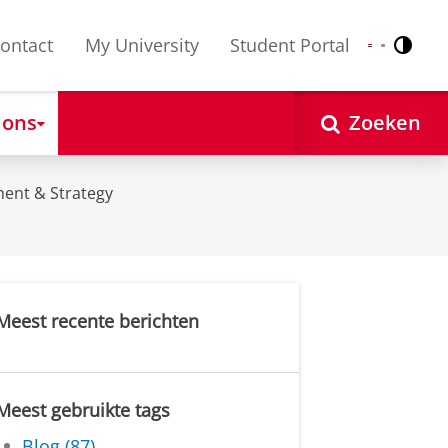
ontact
My University
Student Portal
Contr
Nederlands
English
 ons
Zoeken
ent & Strategy
Meest recente berichten
Meest gebruikte tags
Blog (87)