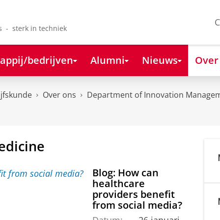
C
s - sterk in techniek
appij/bedrijven
Alumni
Nieuws
Over
ijfskunde
Over ons
Department of Innovation Managem
edicine
Blog: How can
healthcare
providers benefit
from social media?
Datum:
26 januari