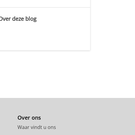
Over deze blog
.
Over ons
Waar vindt u ons