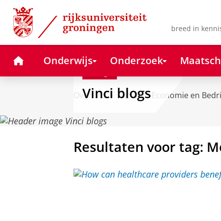
Skip
Skip
to
to
Content
Navigation
breed in kenni
Home
Onderwijs
Onderzoek
Maatsch
Blog
Vinci blogs
Over ons
Faculteit Economie en Bedr
Resultaten voor tag: M