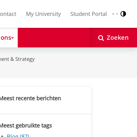
ontact
My University
Student Portal
Contr
Nederlands
English
 ons
Zoeken
ent & Strategy
Meest recente berichten
Meest gebruikte tags
Blog (87)