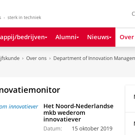
C
s - sterk in techniek
appij/bedrijven
Alumni
Nieuws
Over
ijfskunde
Over ons
Department of Innovation Managem
nnovatiemonitor
Het Noord-Nederlandse
mkb wederom
innovatiever
Datum:
15 oktober 2019