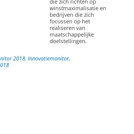
die zich richten op
winstmaximalisatie en
bedrijven die zich
focussen op het
realiseren van
maatschappelijke
doelstellingen.
N
o
o
r
d
-
N
e
d
e
r
l