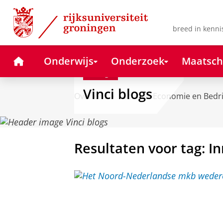
Skip
Skip
to
to
Content
Navigation
breed in kenni
Home
Onderwijs
Onderzoek
Maatsch
Blog
Vinci blogs
Over ons
Faculteit Economie en Bedr
Resultaten voor tag: I