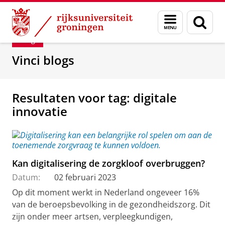
Skip
Skip
Department of Innovation Management & Str
Menu
Zoek
to
to
en
Content
Navigation
Blog
zoeken
Vinci blogs
Resultaten voor tag: digitale
innovatie
Kan digitalisering de zorgkloof overbruggen?
Datum:
02 februari 2023
Op dit moment werkt in Nederland ongeveer 16%
van de beroepsbevolking in de gezondheidszorg. Dit
zijn onder meer artsen, verpleegkundigen,