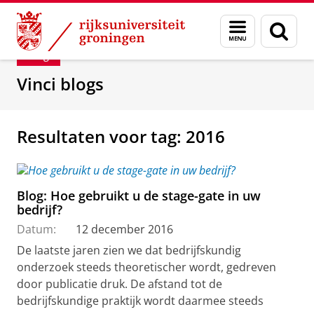
Skip
Skip
Department of Innovation Management & Str
Menu
Zoek
to
to
en
Content
Navigation
Blog
zoeken
Vinci blogs
Resultaten voor tag: 2016
Blog: Hoe gebruikt u de stage-gate in uw
bedrijf?
Datum:
12 december 2016
De laatste jaren zien we dat bedrijfskundig
onderzoek steeds theoretischer wordt, gedreven
door publicatie druk. De afstand tot de
bedrijfskundige praktijk wordt daarmee steeds