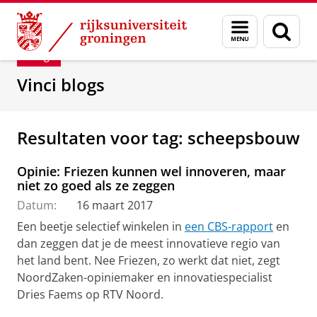
Skip
Skip
Department of Innovation Management & Str
Menu
Zoek
to
to
en
Content
Navigation
Blog
zoeken
Vinci blogs
Resultaten voor tag: scheepsbouw
Opinie: Friezen kunnen wel innoveren, maar
niet zo goed als ze zeggen
Datum:
16 maart 2017
Een beetje selectief winkelen in
een CBS-rapport
en
dan zeggen dat je de meest innovatieve regio van
het land bent. Nee Friezen, zo werkt dat niet, zegt
NoordZaken-opiniemaker en innovatiespecialist
Dries Faems op RTV Noord.