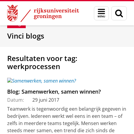
Skip
Skip
Department of Innovation Management & Str
Menu
Zoek
to
to
en
Content
Navigation
Blog
zoeken
Vinci blogs
Resultaten voor tag:
werkprocessen
Blog: Samenwerken, samen winnen?
Datum:
29 juni 2017
Teamwerk is tegenwoordig een belangrijk gegeven in
bedrijven. Iedereen werkt wel eens in een team – of
zelfs in meerdere teams tegelijk. Mensen werken
steeds meer samen, een trend die zich sinds de