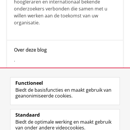
hoogleraren en internationaal bekende
onderzoekers verbonden die samen met u
willen werken aan de toekomst van uw
organisatie.
Over deze blog
.
Functioneel
Biedt de basisfuncties en maakt gebruik van
geanonimiseerde cookies.
F
L
R
I
Y
Volg de RUG
a
i
S
n
o
Standaard
c
n
S
s
u
Biedt de optimale werking en maakt gebruik
e
k
-
t
T
Studiekiezers
van onder andere videocookies.
b
e
f
a
u