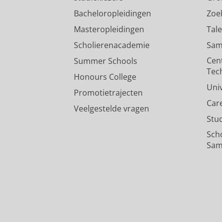
Bacheloropleidingen
Zoe
Masteropleidingen
Tal
Scholierenacademie
Sam
Cen
Summer Schools
Tec
Honours College
Uni
Promotietrajecten
Car
Veelgestelde vragen
Stu
Sch
Sam