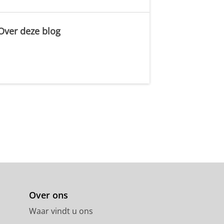
Over deze blog
.
Over ons
Waar vindt u ons