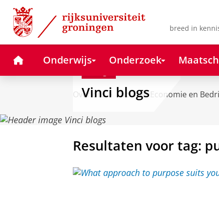
Skip
Skip
to
to
Content
Navigation
breed in kenni
Home
Onderwijs
Onderzoek
Maatsch
Blog
Vinci blogs
Over ons
Faculteit Economie en Bedr
Resultaten voor tag: p