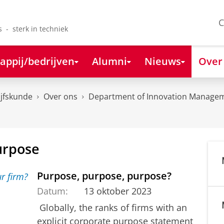
C
s - sterk in techniek
appij/bedrijven
Alumni
Nieuws
Over
ijfskunde
Over ons
Department of Innovation Managem
urpose
Purpose, purpose, purpose?
Datum:
13 oktober 2023
Globally, the ranks of firms with an
explicit corporate purpose statement