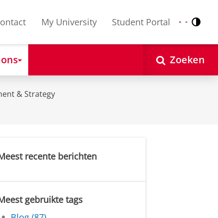
ontact
My University
Student Portal
Contr
Nederlands
English
 ons
Zoeken
ent & Strategy
Meest recente berichten
Meest gebruikte tags
Blog (87)