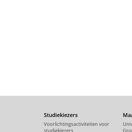
Studiekiezers
Maa
Voorlichtingsactiviteiten voor
Univ
studiekiezers
Gro