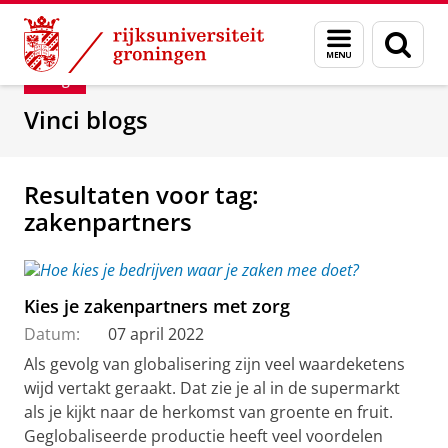
Skip
Skip
Department of Innovation Management & Str
Menu
Zoek
to
to
en
Content
Navigation
Blog
zoeken
Vinci blogs
Resultaten voor tag:
zakenpartners
Kies je zakenpartners met zorg
Datum:
07 april 2022
Als gevolg van globalisering zijn veel waardeketens
wijd vertakt geraakt. Dat zie je al in de supermarkt
als je kijkt naar de herkomst van groente en fruit.
Geglobaliseerde productie heeft veel voordelen