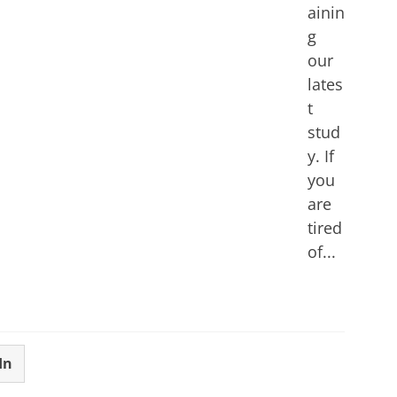
ainin
g
our
lates
t
stud
y. If
you
are
tired
of...
In