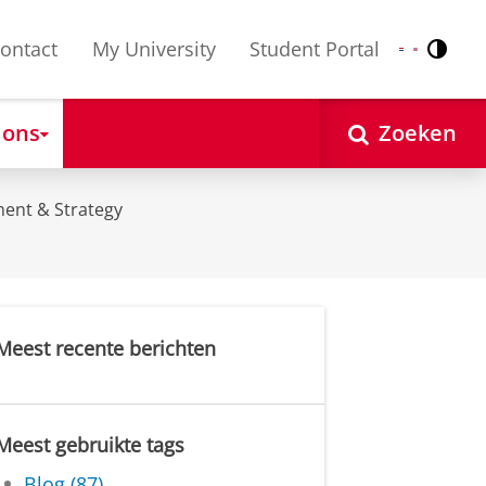
ontact
My University
Student Portal
Contr
Nederlands
English
 ons
Zoeken
ent & Strategy
Meest recente berichten
Meest gebruikte tags
Blog (87)