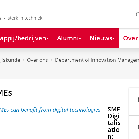
C
s - sterk in techniek
appij/bedrijven
Alumni
Nieuws
Over
ijfskunde
Over ons
Department of Innovation Managem
MEs
SME
Digi
talis
atio
n: