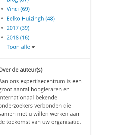
Vinci (69)
Eelko Huizingh (48)
2017 (39)
2018 (16)
Toon alle
1
3
Over de auteur(s)
a
p
Aan ons expertisecentrum is een
groot aantal hoogleraren en
l
internationaal bekende
2
onderzoekers verbonden die
0
2
samen met u willen werken aan
3
de toekomst van uw organisatie.