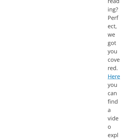
read
ing?
Perf
ect,
we
got
you
cove
red.
Here
you
can
find
a
vide
o
expl