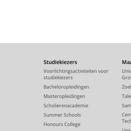
Studiekiezers
Maa
Voorlichtingsactiviteiten voor
Univ
studiekiezers
Gro
Bacheloropleidingen
Zoe
Masteropleidingen
Tal
Scholierenacademie
Sam
Cen
Summer Schools
Tec
Honours College
Uni