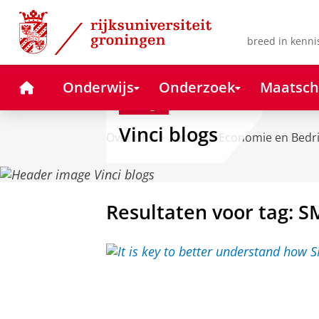
Skip
Skip
to
to
Content
Navigation
breed in kenni
Home
Onderwijs
Onderzoek
Maatsch
Blog
Vinci blogs
Over ons
Faculteit Economie en Bedr
Resultaten voor tag: S