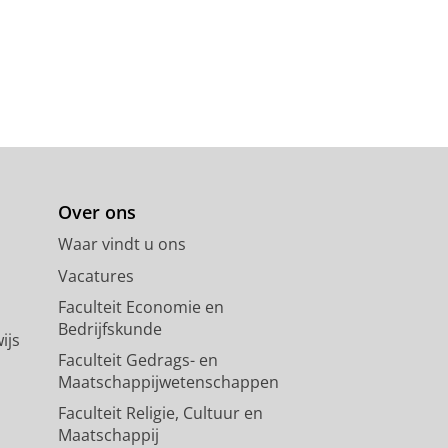
Over ons
Waar vindt u ons
Vacatures
Faculteit Economie en
Bedrijfskunde
ijs
Faculteit Gedrags- en
Maatschappijwetenschappen
Faculteit Religie, Cultuur en
Maatschappij