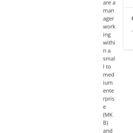
are a
man
ager
work
ing
withi
n a
smal
l to
med
ium
ente
rpris
e
(MK
B)
and