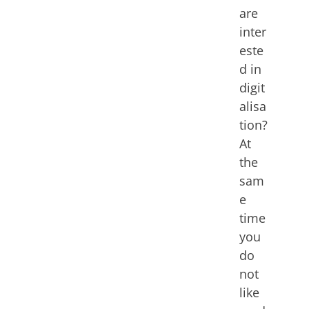
are
inter
este
d in
digit
alisa
tion?
At
the
sam
e
time
you
do
not
like