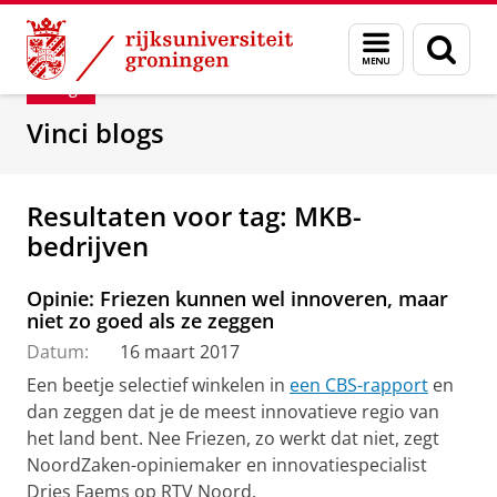
Skip
Skip
Department of Innovation Management & Str
Menu
Zoek
to
to
en
Content
Navigation
Blog
zoeken
Vinci blogs
Resultaten voor tag: MKB-
bedrijven
Opinie: Friezen kunnen wel innoveren, maar
niet zo goed als ze zeggen
Datum:
16 maart 2017
Een beetje selectief winkelen in
een CBS-rapport
en
dan zeggen dat je de meest innovatieve regio van
het land bent. Nee Friezen, zo werkt dat niet, zegt
NoordZaken-opiniemaker en innovatiespecialist
Dries Faems op RTV Noord.