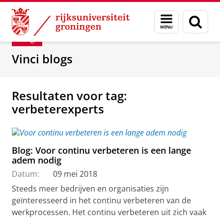
Skip
Skip
Department of Innovation Management & Str
Menu
Zoek
to
to
en
Content
Navigation
Blog
zoeken
Vinci blogs
Resultaten voor tag:
verbeterexperts
Blog: Voor continu verbeteren is een lange
adem nodig
Datum:
09 mei 2018
Steeds meer bedrijven en organisaties zijn
geïnteresseerd in het continu verbeteren van de
werkprocessen. Het continu verbeteren uit zich vaak