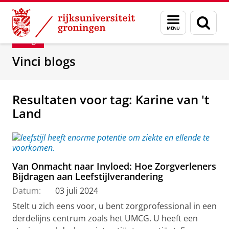
Skip
Skip
Department of Innovation Management & Str
Menu
Zoek
to
to
en
Content
Navigation
Blog
zoeken
Vinci blogs
Resultaten voor tag: Karine van 't
Land
Van Onmacht naar Invloed: Hoe Zorgverleners
Bijdragen aan Leefstijlverandering
Datum:
03 juli 2024
Stelt u zich eens voor, u bent zorgprofessional in een
derdelijns centrum zoals het UMCG. U heeft een