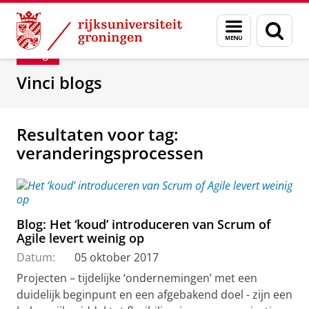
Skip
Skip
Department of Innovation Management & Str
Menu
Zoek
to
to
en
Content
Navigation
Blog
zoeken
Vinci blogs
Resultaten voor tag:
veranderingsprocessen
Blog: Het ‘koud’ introduceren van Scrum of
Agile levert weinig op
Datum:
05 oktober 2017
Projecten – tijdelijke ‘ondernemingen’ met een
duidelijk beginpunt en een afgebakend doel - zijn een