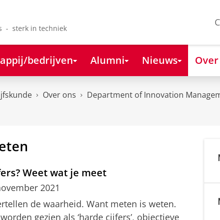
C
s - sterk in techniek
appij/bedrijven
Alumni
Nieuws
Over
ijfskunde
Over ons
Department of Innovation Managem
meten
jfers? Weet wat je meet
november 2021
vertellen de waarheid. Want meten is weten.
worden gezien als ‘harde cijfers’, objectieve