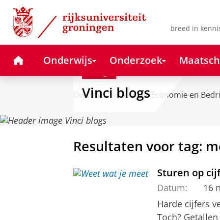
Skip
Skip
to
to
Content
Navigation
breed in kenni
Home
Onderwijs
Onderzoek
Maatsch
Blog
Vinci blogs
Over ons
Faculteit Economie en Bedr
Resultaten voor tag: 
Sturen op ci
Datum:
16 
Harde cijfers 
Toch? Getallen 