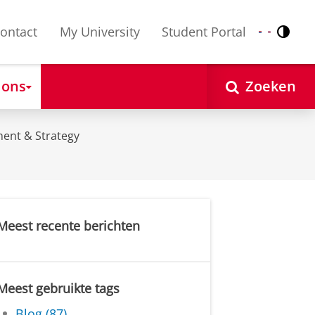
ontact
My University
Student Portal
Contr
Nederlands
English
 ons
Zoeken
ent & Strategy
Meest recente berichten
Meest gebruikte tags
Blog (87)