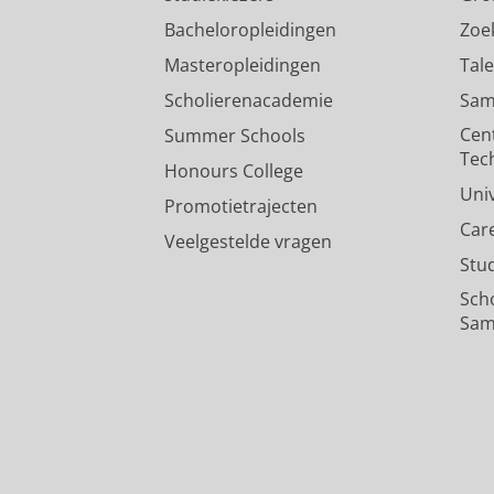
Bacheloropleidingen
Zoe
Masteropleidingen
Tal
Scholierenacademie
Sam
Cen
Summer Schools
Tec
Honours College
Uni
Promotietrajecten
Car
Veelgestelde vragen
Stu
Sch
Sam