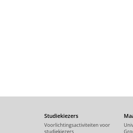
Studiekiezers
Maa
Voorlichtingsactiviteiten voor
Univ
studiekiezers
Gro