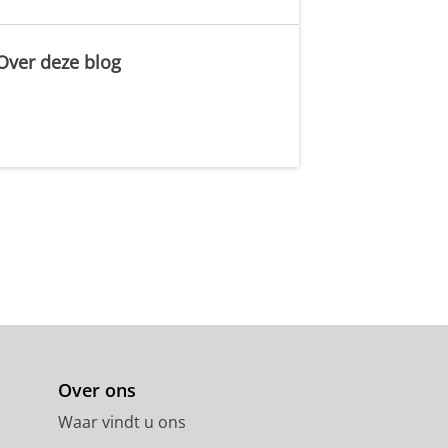
Over deze blog
.
Over ons
Waar vindt u ons