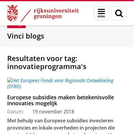
Skip
Skip
Department of Innovation Management & Str
Menu
Zoek
to
to
en
Content
Navigation
Blog
zoeken
Vinci blogs
Resultaten voor tag:
innovatieprogramma's
Europese subsidies maken betekenisvolle
innovaties mogelijk
Datum:
19 november 2018
Met behulp van Europese subsidies investeren
provincies en lokale overheden in projecten die