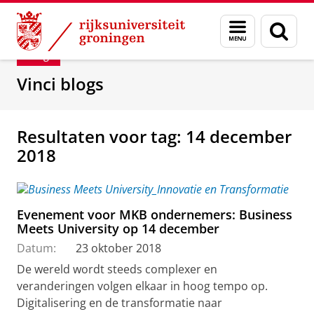
Skip
Skip
Department of Innovation Management & Str
Menu
Zoek
to
to
en
Content
Navigation
Blog
zoeken
Vinci blogs
Resultaten voor tag: 14 december
2018
Evenement voor MKB ondernemers: Business
Meets University op 14 december
Datum:
23 oktober 2018
De wereld wordt steeds complexer en
veranderingen volgen elkaar in hoog tempo op.
Digitalisering en de transformatie naar