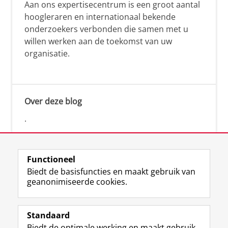
Aan ons expertisecentrum is een groot aantal
hoogleraren en internationaal bekende
onderzoekers verbonden die samen met u
willen werken aan de toekomst van uw
organisatie.
Over deze blog
.
Functioneel
Biedt de basisfuncties en maakt gebruik van
geanonimiseerde cookies.
F
L
R
I
Y
Volg de RUG
a
i
S
n
o
Standaard
c
n
S
s
u
Biedt de optimale werking en maakt gebruik