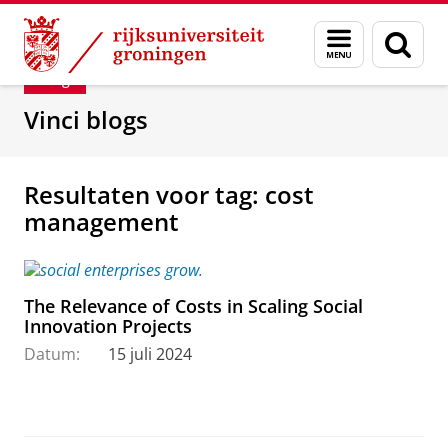
Skip
Skip
Department of Innovation Management & Str
Menu
Zoek
to
to
en
Content
Navigation
Blog
zoeken
Vinci blogs
Resultaten voor tag: cost
management
The Relevance of Costs in Scaling Social
Innovation Projects
Datum:
15 juli 2024