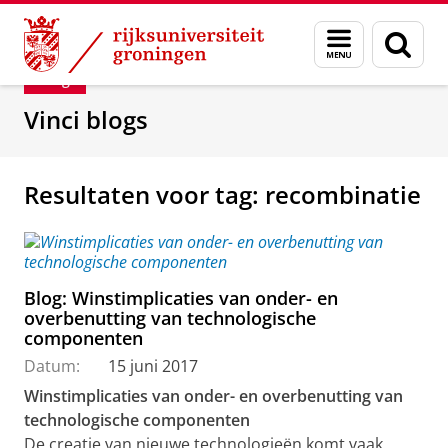
Skip
Skip
Department of Innovation Management & Str
Menu
Zoek
to
to
en
Content
Navigation
Blog
zoeken
Vinci blogs
Resultaten voor tag: recombinatie
Blog: Winstimplicaties van onder- en
overbenutting van technologische
componenten
Datum:
15 juni 2017
Winstimplicaties van onder- en overbenutting van
technologische componenten
De creatie van nieuwe technologieën komt vaak