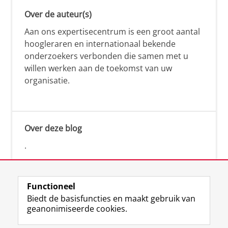
Over de auteur(s)
Aan ons expertisecentrum is een groot aantal
hoogleraren en internationaal bekende
onderzoekers verbonden die samen met u
willen werken aan de toekomst van uw
organisatie.
Over deze blog
.
Functioneel
Biedt de basisfuncties en maakt gebruik van
geanonimiseerde cookies.
F
L
R
I
Y
Volg de RUG