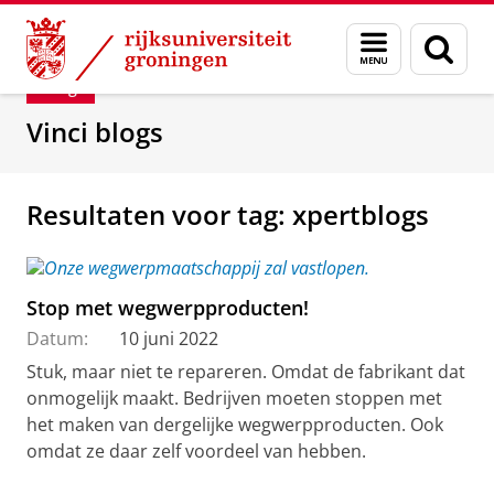
Skip
Skip
Department of Innovation Management & Str
Menu
Zoek
to
to
en
Content
Navigation
Blog
zoeken
Vinci blogs
Resultaten voor tag: xpertblogs
Stop met wegwerpproducten!
Datum:
10 juni 2022
Stuk, maar niet te repareren. Omdat de fabrikant dat
onmogelijk maakt. Bedrijven moeten stoppen met
het maken van dergelijke wegwerpproducten. Ook
omdat ze daar zelf voordeel van hebben.