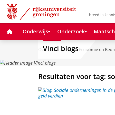
Skip
Skip
to
to
Content
Navigation
breed in kenni
Home
Onderwijs
Onderzoek
Maatsch
Blog
Vinci blogs
Over ons
Faculteit Economie en Bedr
Resultaten voor tag: 