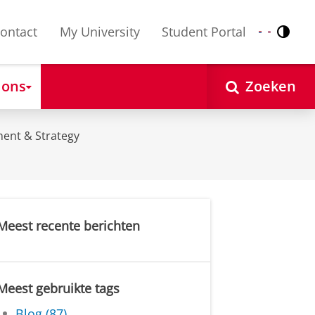
ontact
My University
Student Portal
Contr
Nederlands
English
 ons
Zoeken
ent & Strategy
Meest recente berichten
Meest gebruikte tags
Blog (87)