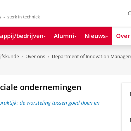
C
s - sterk in techniek
appij/bedrijven
Alumni
Nieuws
Over
ijfskunde
Over ons
Department of Innovation Managem
sociale ondernemingen
B
l
o
g
: