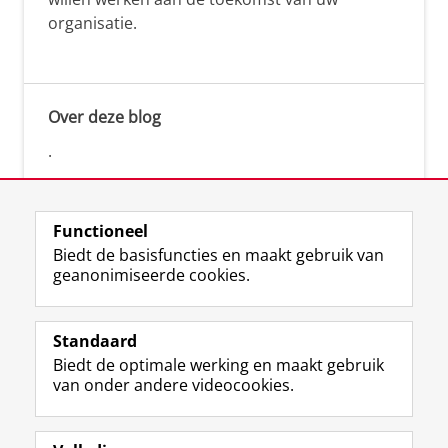
organisatie.
Over deze blog
.
Functioneel
Biedt de basisfuncties en maakt gebruik van
geanonimiseerde cookies.
F
L
R
I
Y
Volg de RUG
a
i
S
n
o
Standaard
c
n
S
s
u
Biedt de optimale werking en maakt gebruik
e
k
-
t
T
Studiekiezers
van onder andere videocookies.
b
e
f
a
u
Maatschappij/bedrijven
o
d
e
g
b
o
I
e
r
e
Alumni