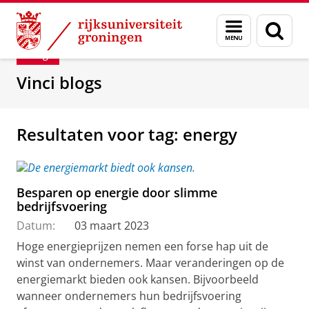
Skip
Skip
Department of Innovation Management & Str
Menu
Zoek
to
to
en
Content
Navigation
Blog
zoeken
Vinci blogs
Resultaten voor tag: energy
Besparen op energie door slimme
bedrijfsvoering
Datum:
03 maart 2023
Hoge energieprijzen nemen een forse hap uit de
winst van ondernemers. Maar veranderingen op de
energiemarkt bieden ook kansen. Bijvoorbeeld
wanneer ondernemers hun bedrijfsvoering