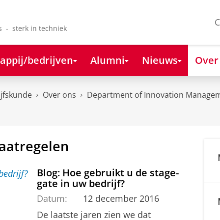
C
s - sterk in techniek
appij/bedrijven
Alumni
Nieuws
Over
ijfskunde
Over ons
Department of Innovation Managem
maatregelen
Blog: Hoe gebruikt u de stage-
gate in uw bedrijf?
Datum:
12 december 2016
De laatste jaren zien we dat