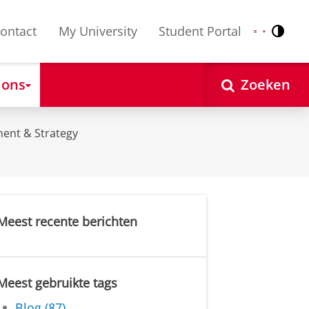
ontact
My University
Student Portal
Contr
Nederlands
English
 ons
Zoeken
ent & Strategy
Meest recente berichten
Meest gebruikte tags
Blog (87)