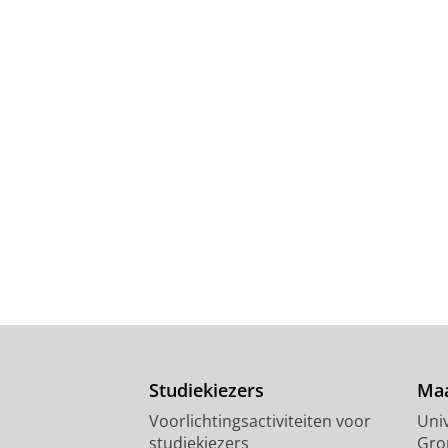
Studiekiezers
Maa
Voorlichtingsactiviteiten voor
Univ
studiekiezers
Gro