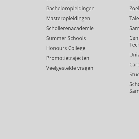
Bacheloropleidingen
Zoe
Masteropleidingen
Tal
Scholierenacademie
Sam
Cen
Summer Schools
Tec
Honours College
Uni
Promotietrajecten
Car
Veelgestelde vragen
Stu
Sch
Sam