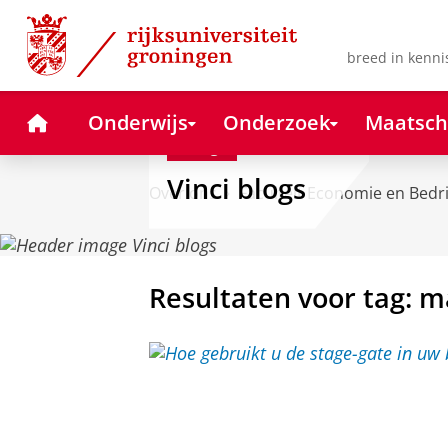
Skip
Skip
to
to
Content
Navigation
breed in kenni
Home
Onderwijs
Onderzoek
Maatsch
Blog
Vinci blogs
Over ons
Faculteit Economie en Bedr
Resultaten voor tag: 