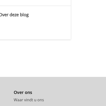
Over deze blog
.
Over ons
Waar vindt u ons