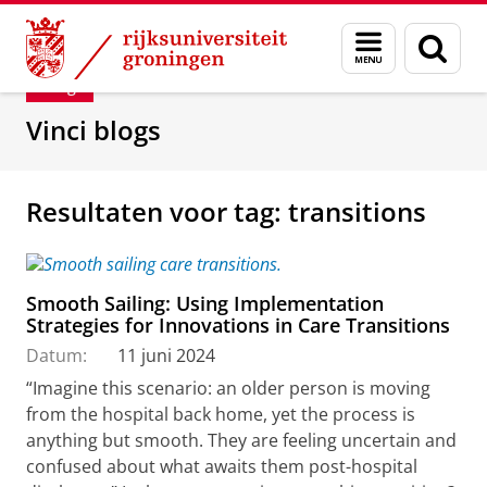
Skip
Skip
Department of Innovation Management & Str
Menu
Zoek
to
to
en
Content
Navigation
Blog
zoeken
Vinci blogs
Resultaten voor tag: transitions
Smooth Sailing: Using Implementation
Strategies for Innovations in Care Transitions
Datum:
11 juni 2024
“Imagine this scenario: an older person is moving
from the hospital back home, yet the process is
anything but smooth. They are feeling uncertain and
confused about what awaits them post-hospital