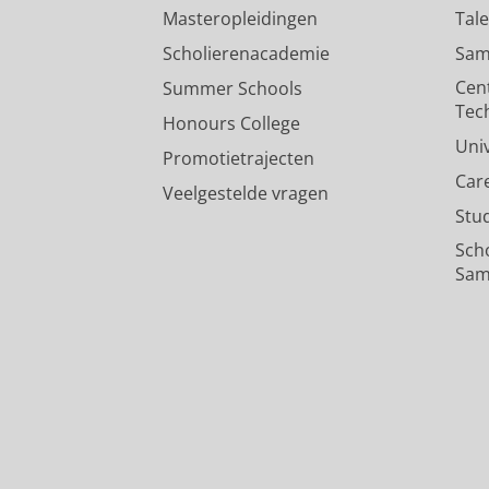
Masteropleidingen
Tal
Scholierenacademie
Sam
Cen
Summer Schools
Tec
Honours College
Uni
Promotietrajecten
Car
Veelgestelde vragen
Stu
Sch
Sam