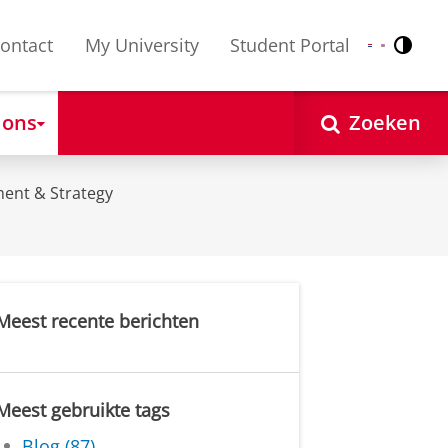
ontact
My University
Student Portal
Contr
Nederlands
English
 ons
Zoeken
ent & Strategy
Meest recente berichten
Meest gebruikte tags
Blog (87)