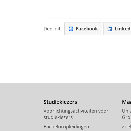
Deel dit
Facebook
Linked
Studiekiezers
Maa
Voorlichtingsactiviteiten voor
Univ
studiekiezers
Gro
Bacheloropleidingen
Zoe