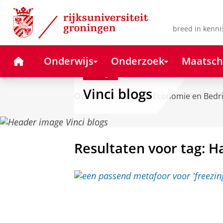
Skip
Skip
to
to
Content
Navigation
breed in kenni
Home
Onderwijs
Onderzoek
Maatsch
Blog
Vinci blogs
Over ons
Faculteit Economie en Bedr
Resultaten voor tag: H