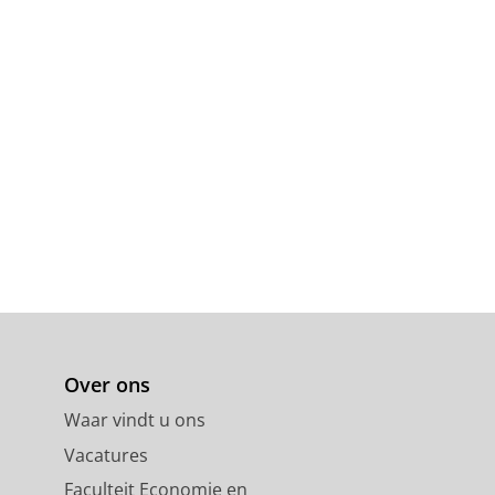
Over ons
Waar vindt u ons
Vacatures
Faculteit Economie en