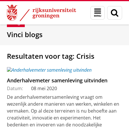
Skip
Skip
Department of Innovation Management & Str
Menu
Zoek
to
to
en
Content
Navigation
Blog
zoeken
Vinci blogs
Resultaten voor tag: Crisis
Anderhalvemeter samenleving uitvinden
Datum:
08 mei 2020
De anderhalvemetersamenleving vraagt om
wezenlijk andere manieren van werken, winkelen en
vermaken. Op al deze terreinen is nu behoefte aan
creativiteit, innovatie en experimenten. Het
bedenken en invoeren van de noodzakelijke