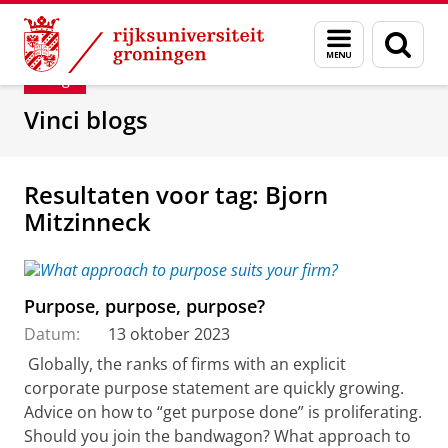
Skip
Skip
Department of Innovation Management & Str
Menu
Zoek
to
to
en
Content
Navigation
Blog
zoeken
Vinci blogs
Resultaten voor tag: Bjorn
Mitzinneck
Purpose, purpose, purpose?
Datum:
13 oktober 2023
Globally, the ranks of firms with an explicit
corporate purpose statement are quickly growing.
Advice on how to “get purpose done” is proliferating.
Should you join the bandwagon? What approach to