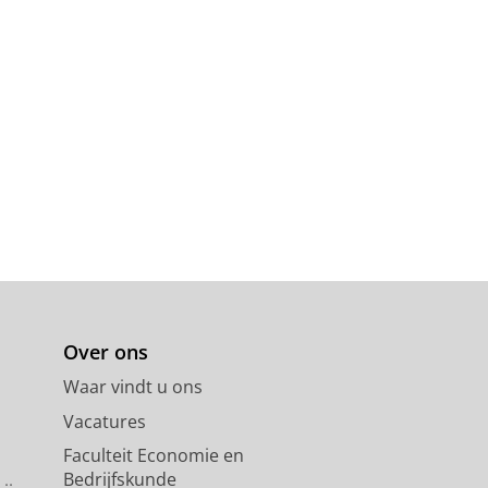
Over ons
Waar vindt u ons
Vacatures
Faculteit Economie en
Bedrijfskunde