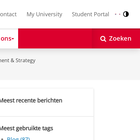
ontact
My University
Student Portal
Contr
Nederlands
English
 ons
Zoeken
ent & Strategy
Meest recente berichten
Meest gebruikte tags
Blog (87)