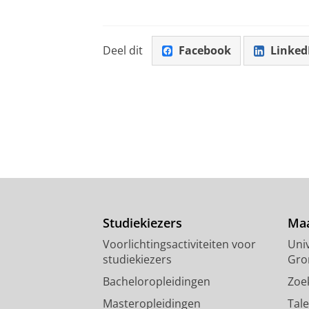
Deel dit
Facebook
Linked
Studiekiezers
Maa
Voorlichtingsactiviteiten voor
Univ
studiekiezers
Gro
Bacheloropleidingen
Zoe
Masteropleidingen
Tal