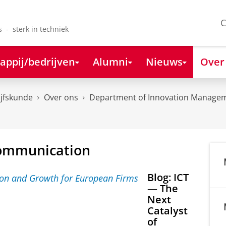
C
s - sterk in techniek
appij/bedrijven
Alumni
Nieuws
Over
ijfskunde
Over ons
Department of Innovation Managem
Communication
Blog: ICT
— The
Next
Catalyst
of