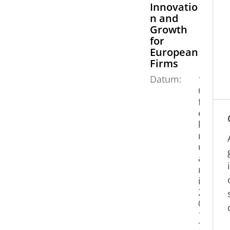
Innovatio
n and
Growth
for
European
Firms
Datum:
1
6
f
e
b
r
u
a
r
i
2
0
1
7