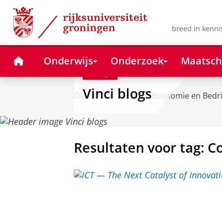
Skip
Skip
to
to
Content
Navigation
breed in kenni
Home
Onderwijs
Onderzoek
Maatsch
Blog
Vinci blogs
Over ons
Faculteit Economie en Bedr
Resultaten voor tag: 