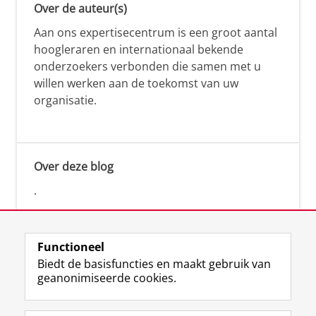
Over de auteur(s)
Aan ons expertisecentrum is een groot aantal
hoogleraren en internationaal bekende
onderzoekers verbonden die samen met u
willen werken aan de toekomst van uw
organisatie.
Over deze blog
.
Functioneel
Biedt de basisfuncties en maakt gebruik van
geanonimiseerde cookies.
F
L
R
I
Y
Volg de RUG