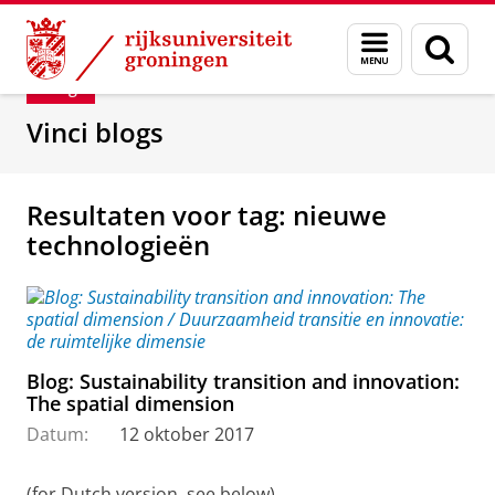
Skip
Skip
Department of Innovation Management & Str
Menu
Zoek
to
to
en
Content
Navigation
Blog
zoeken
Vinci blogs
Resultaten voor tag: nieuwe
technologieën
Blog: Sustainability transition and innovation:
The spatial dimension
Datum:
12 oktober 2017
(for Dutch version, see below)