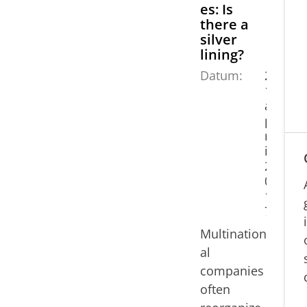
es: Is
there a
silver
lining?
Datum:
2
1
a
p
r
il
2
0
1
7
Multination
al
companies
often