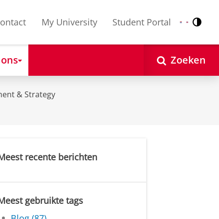
ontact
My University
Student Portal
Contr
Nederlands
English
 ons
Zoeken
ent & Strategy
Meest recente berichten
Meest gebruikte tags
Blog (87)