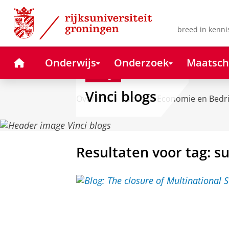
Skip
Skip
to
to
Content
Navigation
breed in kenni
Home
Onderwijs
Onderzoek
Maatsch
Blog
Vinci blogs
Over ons
Faculteit Economie en Bedr
Resultaten voor tag: su