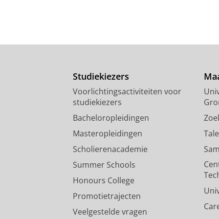
Studiekiezers
Maa
Voorlichtingsactiviteiten voor
Univ
studiekiezers
Gro
Bacheloropleidingen
Zoe
Masteropleidingen
Tal
Scholierenacademie
Sam
Cen
Summer Schools
Tec
Honours College
Uni
Promotietrajecten
Car
Veelgestelde vragen