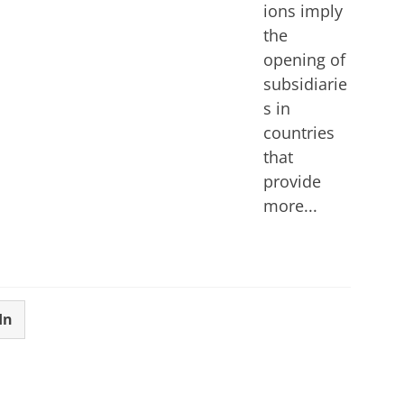
ions imply
the
opening of
subsidiarie
s in
countries
that
provide
more...
In