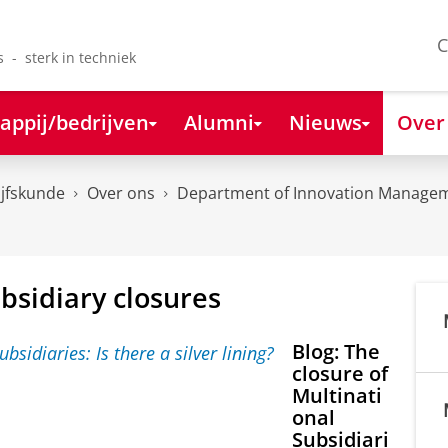
C
s - sterk in techniek
appij/bedrijven
Alumni
Nieuws
Over
ijfskunde
Over ons
Department of Innovation Managem
bsidiary closures
Blog: The
closure of
Multinati
onal
Subsidiari