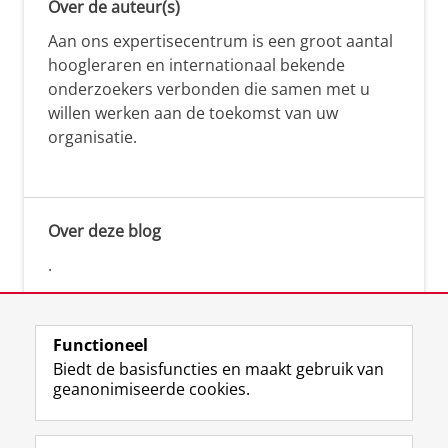
Over de auteur(s)
Aan ons expertisecentrum is een groot aantal
hoogleraren en internationaal bekende
onderzoekers verbonden die samen met u
willen werken aan de toekomst van uw
organisatie.
Over deze blog
.
Functioneel
Biedt de basisfuncties en maakt gebruik van
geanonimiseerde cookies.
F
L
R
I
Y
Volg de RUG
a
i
S
n
o