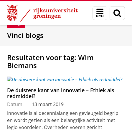
Skip
Skip
Department of Innovation Management & Str
Menu
Zoek
to
to
en
Content
Navigation
Blog
zoeken
Vinci blogs
Resultaten voor tag: Wim
Biemans
De duistere kant van innovatie – Ethiek als
redmiddel?
Datum:
13 maart 2019
Innovatie is al decennialang een gevleugeld begrip
en wordt gezien als een belangrijke activiteit met
legio voordelen. Overheden voeren gericht