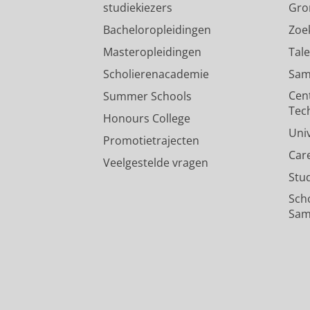
studiekiezers
Gro
Bacheloropleidingen
Zoe
Masteropleidingen
Tal
Scholierenacademie
Sam
Cen
Summer Schools
Tec
Honours College
Uni
Promotietrajecten
Car
Veelgestelde vragen
Stu
Sch
Sam