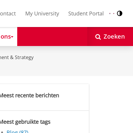
ontact
My University
Student Portal
Contr
Nederlands
English
 ons
Zoeken
ent & Strategy
Meest recente berichten
Meest gebruikte tags
Blog (87)