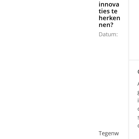
innova
ties te
herken
nen?
Datum:
0
3
f
e
b
r
u
a
r
i
2
0
1
7
Tegenw