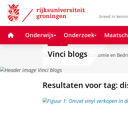
Skip
Skip
to
to
Content
Navigation
breed in kenni
Home
Onderwijs
Onderzoek
Maatsch
Blog
Vinci blogs
Over ons
Faculteit Economie en Bedr
Resultaten voor tag: d