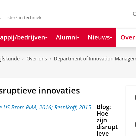
C
s - sterk in techniek
appij/bedrijven
Alumni
Nieuws
Over
ijfskunde
Over ons
Department of Innovation Managem
isruptieve innovaties
Blog:
Hoe
zijn
disrupt
ieve