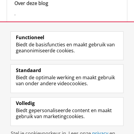
Over deze blog
.
Functioneel
Biedt de basisfuncties en maakt gebruik van
geanonimiseerde cookies.
F
L
R
I
Y
Volg de RUG
a
i
S
n
o
Standaard
c
n
S
s
u
Biedt de optimale werking en maakt gebruik
e
k
-
t
T
Studiekiezers
van onder andere videocookies.
b
e
f
a
u
Maatschappij/bedrijven
o
d
e
g
b
o
I
e
r
e
Alumni
k
n
d
a
-
Volledig
p
-
R
m
k
Biedt gepersonaliseerde content en maakt
Over ons
a
p
i
-
a
gebruik van marketingcookies.
g
a
j
a
n
i
g
k
c
a
Disclaimer & Copyright
Privacy
Cookies
n
i
s
c
a
Stel je cookievoorkeur in. Lees onze
privacy
en