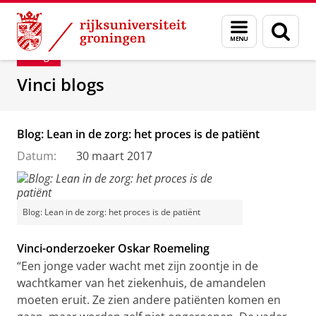
Skip
Skip
Department of Innovation Management & Str
Menu
Zoek
to
to
en
Content
Navigation
Blog
zoeken
Vinci blogs
Blog: Lean in de zorg: het proces is de patiënt
Datum:
30 maart 2017
Blog: Lean in de zorg: het proces is de patiënt
Vinci-onderzoeker Oskar Roemeling
“Een jonge vader wacht met zijn zoontje in de
wachtkamer van het ziekenhuis, de amandelen
moeten eruit. Ze zien andere patiënten komen en