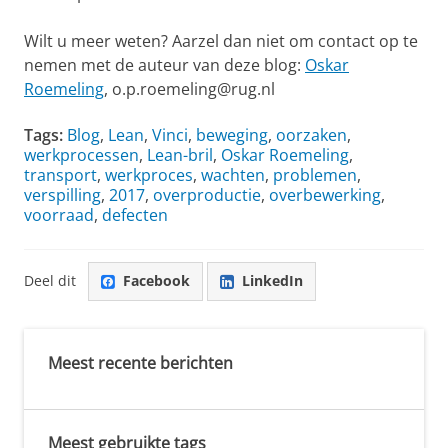
Wilt u meer weten? Aarzel dan niet om contact op te
nemen met de auteur van deze blog:
Oskar
Roemeling
, o.p.roemeling@rug.nl
Tags:
Blog
,
Lean
,
Vinci
,
beweging
,
oorzaken
,
werkprocessen
,
Lean-bril
,
Oskar Roemeling
,
transport
,
werkproces
,
wachten
,
problemen
,
verspilling
,
2017
,
overproductie
,
overbewerking
,
voorraad
,
defecten
Deel dit
Facebook
LinkedIn
Meest recente berichten
Meest gebruikte tags