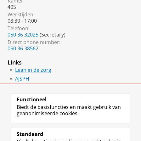
Kamer:
405
Werktijden:
08:30 - 17:00
Telefoon:
050 36 32025
(Secretary)
Direct phone number:
050 36 38562
Links
Lean in de zorg
AJSPH
UGBS
Functioneel
Biedt de basisfuncties en maakt gebruik van
geanonimiseerde cookies.
F
L
R
I
Y
Volg de RUG
a
i
S
n
o
Standaard
c
n
S
s
u