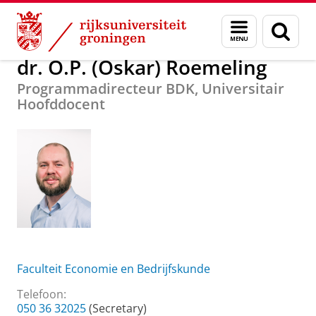
Skip
Skip
Over ons
dr. O.P. (Oskar) Roemeling
Menu
Zoek
to
to
en
Content
Navigation
zoeken
dr. O.P. (Oskar) Roemeling
Programmadirecteur BDK, Universitair
Hoofddocent
Faculteit Economie en Bedrijfskunde
Telefoon:
050 36 32025
(Secretary)