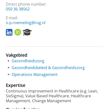
Direct phone number:
050 36 38562
E-mail:
o.p.roemeling@rug.nl
L
O
R
i
R
e
n
C
s
k
I
e
e
D
a
Vakgebied
d
r
I
c
Gezondheidszorg
n
h
Gezondheidsbeleid & Gezondheidszorg
P
Operations Management
o
r
Expertise
t
a
Continuous improvement in Healthcare (e.g. Lean,
l
SixSigma), Value Based Healthcare, Healthcare
Management, Change Management