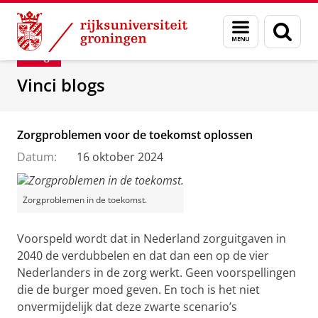
Skip
Skip
Department of Innovation Management & Str
Menu
Zoek
to
to
en
Content
Navigation
Blog
zoeken
Vinci blogs
Zorgproblemen voor de toekomst oplossen
Datum:
16 oktober 2024
Zorgproblemen in de toekomst.
Voorspeld wordt dat in Nederland zorguitgaven in
2040 de verdubbelen en dat dan een op de vier
Nederlanders in de zorg werkt. Geen voorspellingen
die de burger moed geven. En toch is het niet
onvermijdelijk dat deze zwarte scenario’s