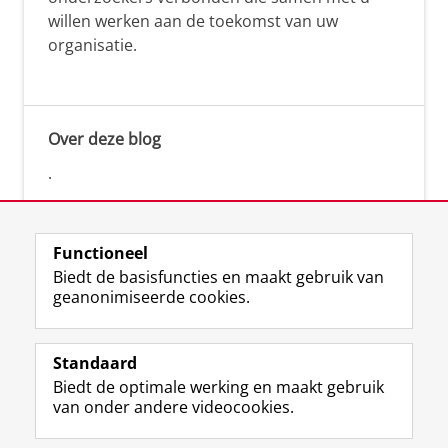
willen werken aan de toekomst van uw
organisatie.
Over deze blog
.
Functioneel
Biedt de basisfuncties en maakt gebruik van
geanonimiseerde cookies.
F
L
R
I
Y
Volg de RUG
a
i
S
n
o
Standaard
c
n
S
s
u
Biedt de optimale werking en maakt gebruik
e
k
-
t
T
Studiekiezers
van onder andere videocookies.
b
e
f
a
u
Maatschappij/bedrijven
o
d
e
g
b