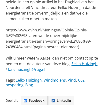
beleid. In een opinie artikel in het Dagblad van het
Noorden stelt Vinci directeur Eelko Huizingh dat de
energietransitie onvermijdelijk is en dat we die
samen zullen moeten maken.
https://www.dvhn.nl/Meningen/Opinie/Opinie-
%E2%80%98Laten-we-de-onvermijdelijke-
energietransitie-samen-vormgeven%E2%80%99-
24380484.html (pagina bestaat niet meer)
Wilt u meer weten? Aarzel dan niet om contact op te
nemen met de auteur van deze blog:
Eelko Huizingh
/
k.r.e.huizingh@rug.nl
Tags:
Eelko Huizingh
,
Windmolens
,
Vinci
,
C02
besparing
,
Blog
Deel dit
Facebook
LinkedIn