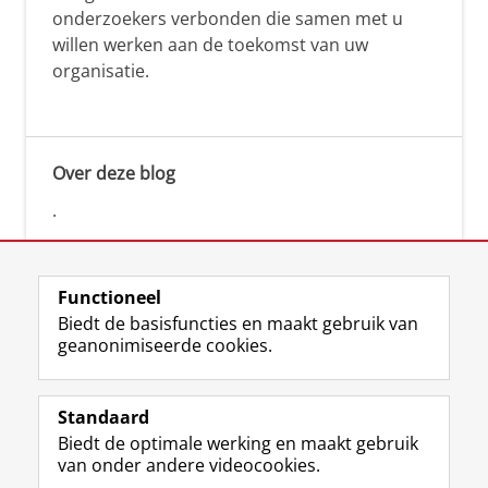
onderzoekers verbonden die samen met u
willen werken aan de toekomst van uw
organisatie.
Over deze blog
.
Functioneel
Biedt de basisfuncties en maakt gebruik van
geanonimiseerde cookies.
F
L
R
I
Y
Volg de RUG
a
i
S
n
o
Standaard
c
n
S
s
u
Biedt de optimale werking en maakt gebruik
e
k
-
t
T
Studiekiezers
van onder andere videocookies.
b
e
f
a
u