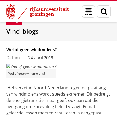
Skip
Skip
Department of Innovation Management & Str
Menu
Zoek
to
to
en
Content
Navigation
Blog
zoeken
Vinci blogs
Wel of geen windmolens?
Datum:
24 april 2019
Wel of geen windmolens?
Het verzet in Noord-Nederland tegen de plaatsing
van windmolens wordt steeds extremer. Dit bedreigt
de energietransitie, maar geeft ook aan dat die
overgang om zorgvuldig beleid vraagt. En dat
geleerde lessen moeten resulteren in aangepast