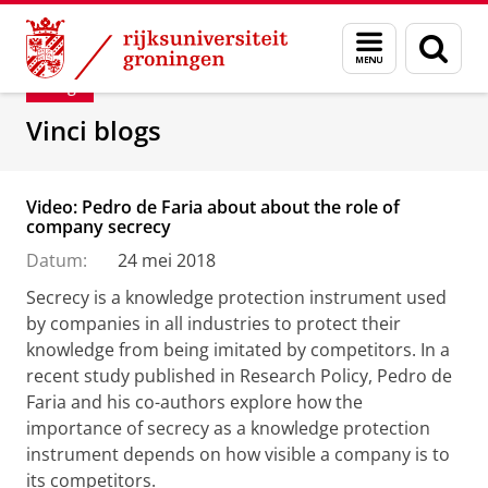
Skip
Skip
Department of Innovation Management & Str
Menu
Zoek
to
to
en
Content
Navigation
Blog
zoeken
Vinci blogs
Video: Pedro de Faria about about the role of
company secrecy
Datum:
24 mei 2018
Secrecy is a knowledge protection instrument used
by companies in all industries to protect their
knowledge from being imitated by competitors. In a
recent study published in Research Policy, Pedro de
Faria and his co-authors explore how the
importance of secrecy as a knowledge protection
instrument depends on how visible a company is to
its competitors.