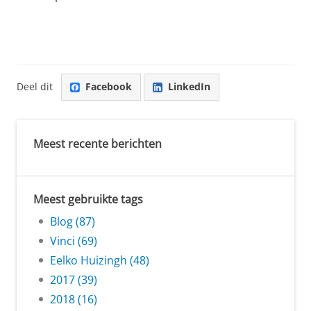
Pedro de Faria about about the role of company secrecy
Pas uw cookie instellingen aan
om deze
video te zien
Deel dit
Facebook
LinkedIn
Meest recente berichten
Meest gebruikte tags
Blog (87)
Vinci (69)
Eelko Huizingh (48)
2017 (39)
2018 (16)