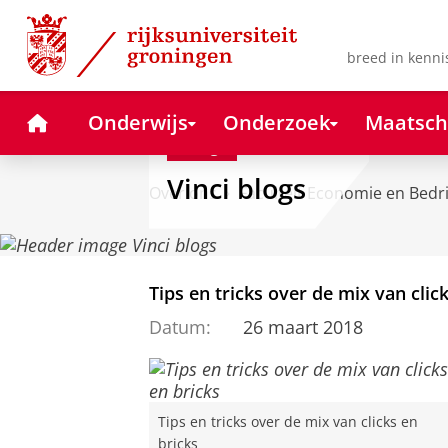
Skip
Skip
to
to
Content
Navigation
breed in kenni
Home
Onderwijs
Onderzoek
Maatsch
Blog
Vinci blogs
Over ons
Faculteit Economie en Bedr
Tips en tricks over de mix van clic
Datum:
26 maart 2018
Tips en tricks over de mix van clicks en
bricks