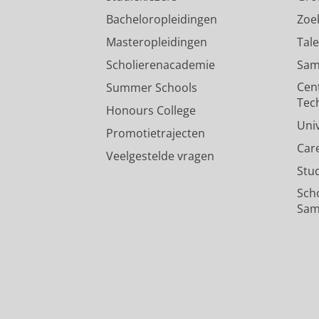
Bacheloropleidingen
Zoe
Masteropleidingen
Tal
Scholierenacademie
Sam
Cen
Summer Schools
Tec
Honours College
Uni
Promotietrajecten
Car
Veelgestelde vragen
Stu
Sch
Sam