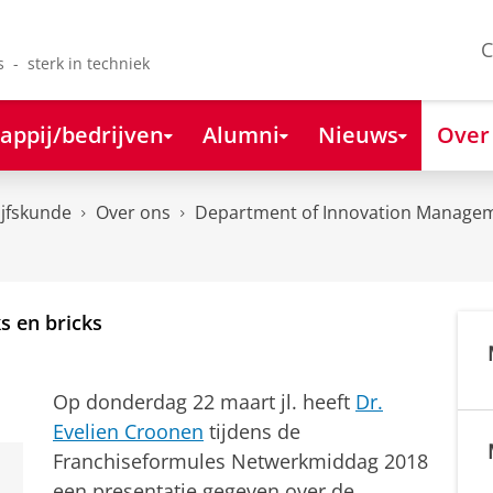
C
s - sterk in techniek
appij/bedrijven
Alumni
Nieuws
Over
ijfskunde
Over ons
Department of Innovation Managem
ks en bricks
Op donderdag 22 maart jl. heeft
Dr.
Evelien Croonen
tijdens de
Franchiseformules Netwerkmiddag 2018
een presentatie gegeven over de