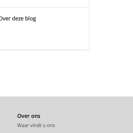
Over deze blog
.
Over ons
Waar vindt u ons