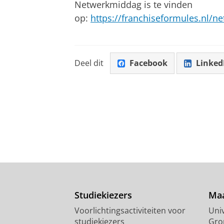
Netwerkmiddag is te vinden
op:
https://franchiseformules.nl/n
Deel dit
Facebook
Linked
Studiekiezers
Maa
Voorlichtingsactiviteiten voor
Univ
studiekiezers
Gro