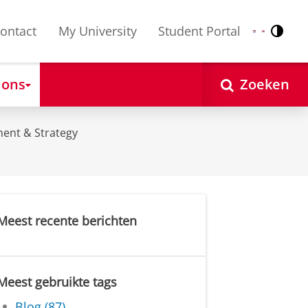
ontact
My University
Student Portal
Contr
Nederlands
English
 ons
Zoeken
ent & Strategy
Meest recente berichten
Meest gebruikte tags
Blog (87)