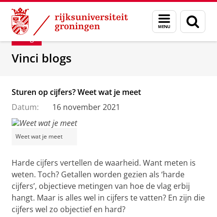
Skip
Skip
Department of Innovation Management & Str
Menu
Zoek
to
to
en
Content
Navigation
Blog
zoeken
Vinci blogs
Sturen op cijfers? Weet wat je meet
Datum:
16 november 2021
Weet wat je meet
Harde cijfers vertellen de waarheid. Want meten is
weten. Toch? Getallen worden gezien als ‘harde
cijfers’, objectieve metingen van hoe de vlag erbij
hangt. Maar is alles wel in cijfers te vatten? En zijn die
cijfers wel zo objectief en hard?