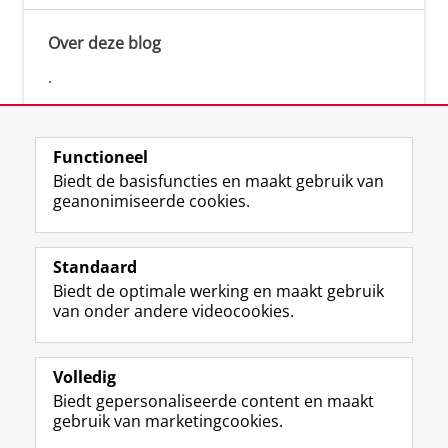
Over deze blog
.
Functioneel
Biedt de basisfuncties en maakt gebruik van
geanonimiseerde cookies.
F
L
R
I
Y
Volg de RUG
a
i
S
n
o
Standaard
c
n
S
s
u
Biedt de optimale werking en maakt gebruik
e
k
-
t
T
Studiekiezers
van onder andere videocookies.
b
e
f
a
u
Maatschappij/bedrijven
o
d
e
g
b
o
I
e
r
e
Alumni
k
n
d
a
-
Volledig
p
-
R
m
k
Biedt gepersonaliseerde content en maakt
Over ons
a
p
i
-
a
gebruik van marketingcookies.
g
a
j
a
n