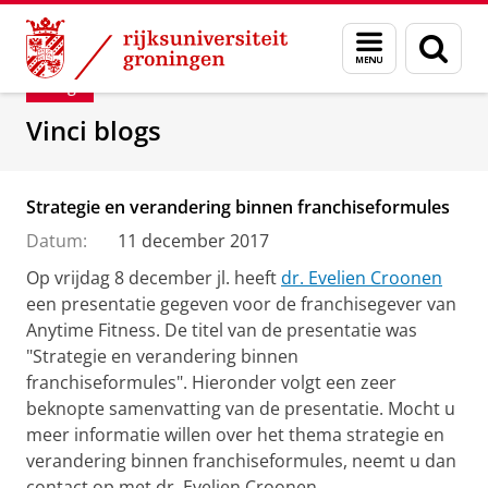
Skip
Skip
Department of Innovation Management & Str
Menu
Zoek
to
to
en
Content
Navigation
Blog
zoeken
Vinci blogs
Strategie en verandering binnen franchiseformules
Datum:
11 december 2017
Op vrijdag 8 december jl. heeft
dr. Evelien Croonen
een presentatie gegeven voor de franchisegever van
Anytime Fitness. De titel van de presentatie was
"Strategie en verandering binnen
franchiseformules". Hieronder volgt een zeer
beknopte samenvatting van de presentatie. Mocht u
meer informatie willen over het thema strategie en
verandering binnen franchiseformules, neemt u dan
contact op met dr. Evelien Croonen