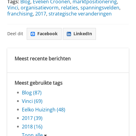
Tags:
Blog
,
Evelien Croonen
,
marktpositionering
,
Vinci
,
organisatievorm
,
relaties
,
spanningsvelden
,
franchising
,
2017
,
strategische veranderingen
Deel dit
Facebook
LinkedIn
Meest recente berichten
Meest gebruikte tags
Blog (87)
Vinci (69)
Eelko Huizingh (48)
2017 (39)
2018 (16)
Toon alle