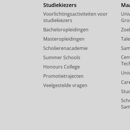
Studiekiezers
Maa
Voorlichtingsactiviteiten voor
Univ
studiekiezers
Gro
Bacheloropleidingen
Zoe
Masteropleidingen
Tal
Scholierenacademie
Sam
Cen
Summer Schools
Tec
Honours College
Uni
Promotietrajecten
Car
Veelgestelde vragen
Stu
Sch
Sam