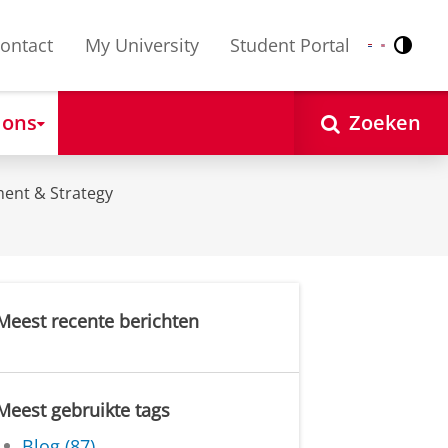
ontact
My University
Student Portal
Contr
Nederlands
English
 ons
Zoeken
ent & Strategy
Meest recente berichten
Meest gebruikte tags
Blog (87)