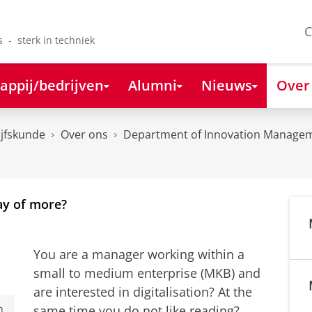
C
s - sterk in techniek
appij/bedrijven
Alumni
Nieuws
Over
ijfskunde
Over ons
Department of Innovation Managem
pay of more?
You are a manager working within a
small to medium enterprise (MKB) and
are interested in digitalisation? At the
same time you do not like reading?
n