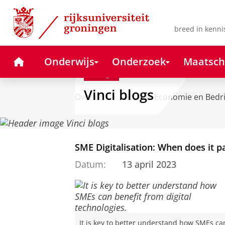
Skip
Skip
to
to
Content
Navigation
breed in kenni
Home
Onderwijs
Onderzoek
Maatsch
Blog
Vinci blogs
Over ons
Faculteit Economie en Bedr
SME Digitalisation: When does it 
Datum:
13 april 2023
It is key to better understand how SMEs ca