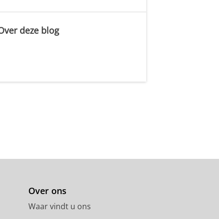
Over deze blog
.
Over ons
Waar vindt u ons