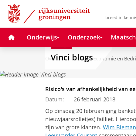
Skip
Skip
to
to
Content
Navigation
breed in kenni
Home
Onderwijs
Onderzoek
Maatsch
Blog
Vinci blogs
Over ons
Faculteit Economie en Bedr
Risico's van afhankelijkheid van ee
Datum:
26 februari 2018
Op dinsdag 20 februari ging banket
nieuwjaarsrolletjes) failliet. Hierd
zijn van grote klanten.
Wim Bieman
Leeuwarder Courant
commentaar op