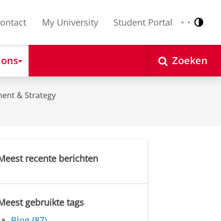
ontact
My University
Student Portal
Contr
Nederlands
English
 ons
Zoeken
ent & Strategy
Meest recente berichten
Meest gebruikte tags
Blog (87)