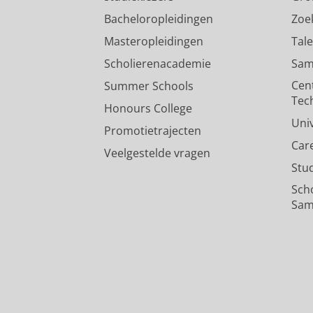
Bacheloropleidingen
Zoe
Masteropleidingen
Tal
Scholierenacademie
Sam
Cen
Summer Schools
Tec
Honours College
Uni
Promotietrajecten
Car
Veelgestelde vragen
Stu
Sch
Sam