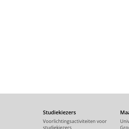
Studiekiezers
Maa
Voorlichtingsactiviteiten voor
Univ
studiekiezers
Gro