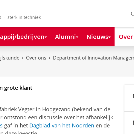
C
s - sterk in techniek
appij/bedrijven
Alumni
Nieuws
Over
ijfskunde
Over ons
Department of Innovation Managem
n grote klant
fabriek Vegter in Hoogezand (bekend van de
oor ontstond een discussie over het afhankelijk
s
gaf in het
Dagblad van het Noorden
en de
 deze kwestie.