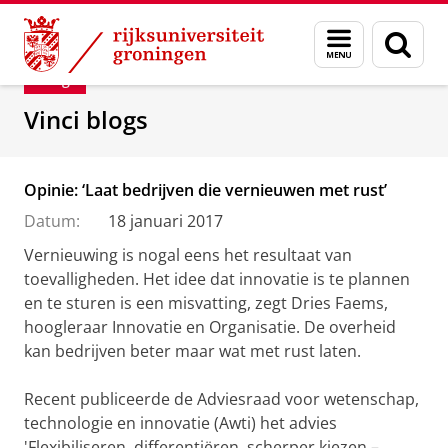
Skip
Skip
Department of Innovation Management & Str
Menu
Zoek
to
to
en
Content
Navigation
Blog
zoeken
Vinci blogs
Opinie: ‘Laat bedrijven die vernieuwen met rust’
Datum:
18 januari 2017
Vernieuwing is nogal eens het resultaat van
toevalligheden. Het idee dat innovatie is te plannen
en te sturen is een misvatting, zegt Dries Faems,
hoogleraar Innovatie en Organisatie. De overheid
kan bedrijven beter maar wat met rust laten.
Recent publiceerde de Adviesraad voor wetenschap,
technologie en innovatie (Awti) het advies
'Flexibiliseren, differentiëren, scherper kiezen –