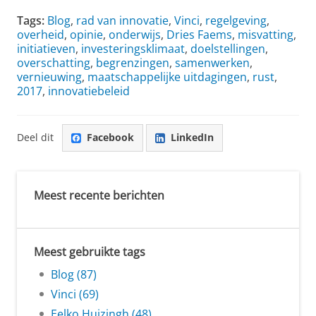
Tags:
Blog
,
rad van innovatie
,
Vinci
,
regelgeving
,
overheid
,
opinie
,
onderwijs
,
Dries Faems
,
misvatting
,
initiatieven
,
investeringsklimaat
,
doelstellingen
,
overschatting
,
begrenzingen
,
samenwerken
,
vernieuwing
,
maatschappelijke uitdagingen
,
rust
,
2017
,
innovatiebeleid
Deel dit
Facebook
LinkedIn
Meest recente berichten
Meest gebruikte tags
Blog (87)
Vinci (69)
Eelko Huizingh (48)