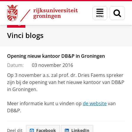
Skip
Skip
Department of Innovation Management & Str
Menu
Zoek
to
to
en
Content
Navigation
Blog
zoeken
Vinci blogs
Opening nieuw kantoor DB&P in Groningen
Datum:
03 november 2016
Op 3 november a.s. zal prof. dr. Dries Faems spreker
zijn bij de opening van het nieuwe kantoor van DB&P
in Groningen.
Meer informatie kunt u vinden op
de website
van
DB&P.
Deel dit
Facebook
LinkedIn