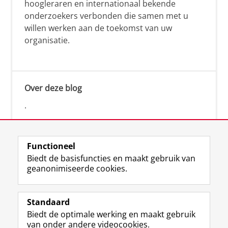
hoogleraren en internationaal bekende
onderzoekers verbonden die samen met u
willen werken aan de toekomst van uw
organisatie.
Over deze blog
.
Functioneel
Biedt de basisfuncties en maakt gebruik van
geanonimiseerde cookies.
F
L
R
I
Y
Volg de RUG
a
i
S
n
o
Standaard
c
n
S
s
u
Biedt de optimale werking en maakt gebruik
e
k
-
t
T
Studiekiezers
van onder andere videocookies.
b
e
f
a
u