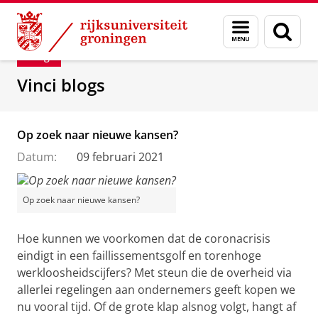
Skip
Skip
Department of Innovation Management & Str
Menu
Zoek
to
to
en
Content
Navigation
Blog
zoeken
Vinci blogs
Op zoek naar nieuwe kansen?
Datum:
09 februari 2021
Op zoek naar nieuwe kansen?
Hoe kunnen we voorkomen dat de coronacrisis
eindigt in een faillissementsgolf en torenhoge
werkloosheidscijfers? Met steun die de overheid via
allerlei regelingen aan ondernemers geeft kopen we
nu vooral tijd. Of de grote klap alsnog volgt, hangt af