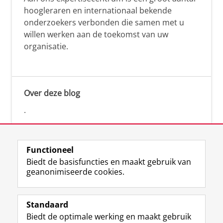
hoogleraren en internationaal bekende
onderzoekers verbonden die samen met u
willen werken aan de toekomst van uw
organisatie.
Over deze blog
.
Functioneel
Biedt de basisfuncties en maakt gebruik van
geanonimiseerde cookies.
F
L
R
I
Y
Volg de RUG
a
i
S
n
o
Standaard
c
n
S
s
u
Biedt de optimale werking en maakt gebruik
e
k
-
t
T
Studiekiezers