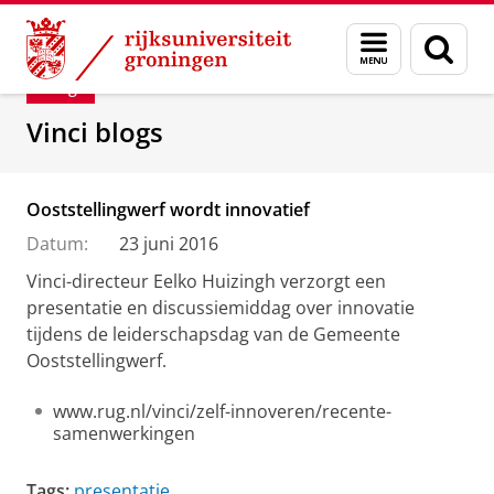
Skip
Skip
Department of Innovation Management & Str
Menu
Zoek
to
to
en
Content
Navigation
Blog
zoeken
Vinci blogs
Ooststellingwerf wordt innovatief
Datum:
23 juni 2016
Vinci-directeur Eelko Huizingh verzorgt een
presentatie en discussiemiddag over innovatie
tijdens de leiderschapsdag van de Gemeente
Ooststellingwerf.
www.rug.nl/vinci/zelf-innoveren/recente-
samenwerkingen
Tags:
presentatie